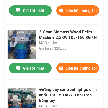
Giá tốt nhất
Liên hệ chúng tôi
2-8mm Biomass Wood Pellet
Machine 2.2KW 100-150 KG / H
MOQ：1 bộ
Giá bán：$20,000
Giá tốt nhất
Liên hệ chúng tôi
Nhà
Đường dây sản xuất hạt gỗ sinh
Sản phẩm
khối 100-150 KG / H bôi trơn
bằng tay
video
MOQ：1 bộ