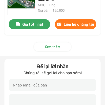
MOQ：1 bộ
Giá bán：$20,000
Máy sản xuất hạt gỗ công nghiệp
Giá tốt nhất
Liên hệ chúng tôi
Dây chuyền sản xuất viên nén sinh khối
Máy viên thức ăn chăn nuôi
Xem thêm
máy băm gỗ
Để lại lời nhắn
máy nghiền búa
Chúng tôi sẽ gọi lại cho bạn sớm!
Thiết bị sấy khô sinh khối
Máy làm mát viên