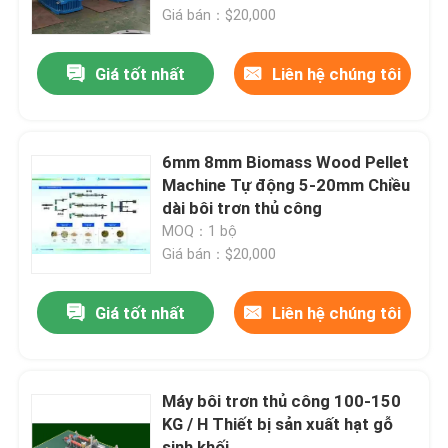
Giá bán：$20,000
Về chúng tôi
Giá tốt nhất
Liên hệ chúng tôi
Chuyến tham quan nhà máy
6mm 8mm Biomass Wood Pellet
Kiểm soát chất lượng
Machine Tự động 5-20mm Chiều
dài bôi trơn thủ công
MOQ：1 bộ
Liên hệ với chúng tôi
Giá bán：$20,000
Tin tức
Giá tốt nhất
Liên hệ chúng tôi
Yêu cầu Đặt giá
Máy bôi trơn thủ công 100-150
KG / H Thiết bị sản xuất hạt gỗ
Máy nén hạt gỗ sinh khối
sinh khối