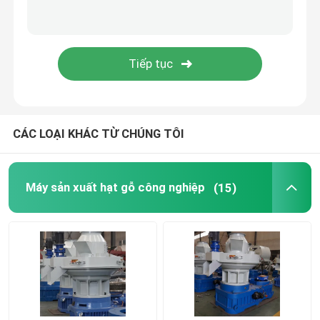
Máy đóng gói viên
Phụ kiện máy hạt
Máy phân loại rác thải gia đình
CÁC LOẠI KHÁC TỪ CHÚNG TÔI
Máy sản xuất hạt gỗ công nghiệp
(15)