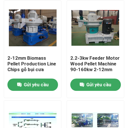
2-12mm Biomass
2.2-3kw Feeder Motor
Pellet Production Line
Wood Pellet Machine
Chips gỗ bụi cưa
90-160kw 2-12mm
Gửi yêu cầu
Gửi yêu cầu
Nhà
Sản phẩm
video