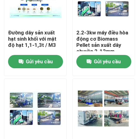
Về chúng tôi
Đường dây sản xuất
2.2-3kw máy điều hòa
Chuyến tham quan nhà máy
hạt sinh khối với mật
động cơ Biomass
độ hạt 1,1-1,3t / M3
Pellet sản xuất dây
chuyền 2-12mm
Kiểm soát chất lượng
Gửi yêu cầu
Gửi yêu cầu
Liên hệ với chúng tôi
Tin tức
Yêu cầu Đặt giá
Máy nén hạt gỗ sinh khối