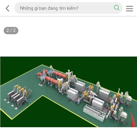
2
/
2