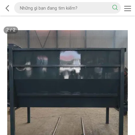
2
/
2