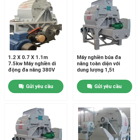
1.2 X 0.7 X 1.1m
Máy nghiền búa đa
7.5kw Máy nghiền di
năng toàn diện với
động đa năng 380V
dung lượng 1,5t
Gửi yêu cầu
Gửi yêu cầu
Nhà
Sản phẩm
video