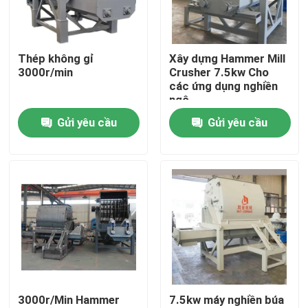
Về chúng tôi
Thép không gỉ
Xây dựng Hammer Mill
3000r/min
Crusher 7.5kw Cho
Chuyến tham quan nhà máy
các ứng dụng nghiền
ngô
Gửi yêu cầu
Gửi yêu cầu
Kiểm soát chất lượng
Liên hệ với chúng tôi
Tin tức
Yêu cầu Đặt giá
3000r/Min Hammer
7.5kw máy nghiền búa
Máy nén hạt gỗ sinh khối