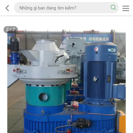
2
/
2