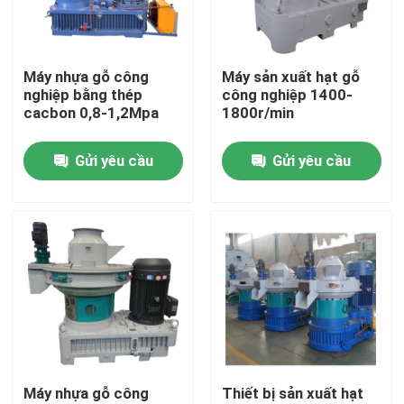
Về chúng tôi
Máy nhựa gỗ công
Máy sản xuất hạt gỗ
nghiệp bằng thép
công nghiệp 1400-
Chuyến tham quan nhà máy
cacbon 0,8-1,2Mpa
1800r/min
Gửi yêu cầu
Gửi yêu cầu
Kiểm soát chất lượng
Liên hệ với chúng tôi
Tin tức
Yêu cầu Đặt giá
Máy nhựa gỗ công
Thiết bị sản xuất hạt
Máy nén hạt gỗ sinh khối