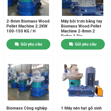
Về chúng tôi
2-8mm Biomass Wood
Máy bôi trơn bằng tay
Pellet Machine 2.2KW
Biomass Wood Pellet
Chuyến tham quan nhà máy
100-150 KG / H
Machine 2-8mm 2
Roller 1 Die
Gửi yêu cầu
Gửi yêu cầu
Kiểm soát chất lượng
Liên hệ với chúng tôi
Tin tức
Yêu cầu Đặt giá
Biomass Công nghiệp
1 Máy nén hạt gỗ sinh
Máy nén hạt gỗ sinh khối