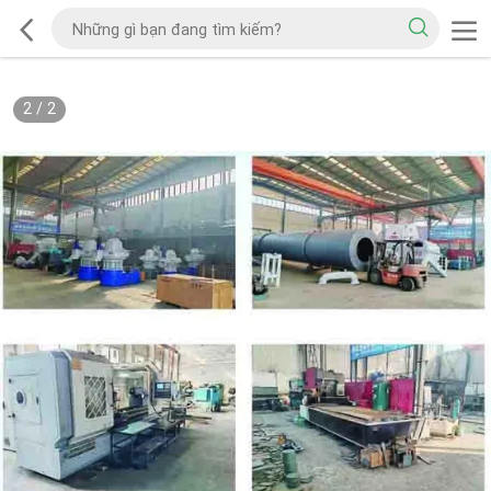
2
/
2