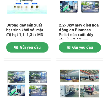
Về chúng tôi
Đường dây sản xuất
2.2-3kw máy điều hòa
Chuyến tham quan nhà máy
hạt sinh khối với mật
động cơ Biomass
độ hạt 1,1-1,3t / M3
Pellet sản xuất dây
chuyền 2-12mm
Kiểm soát chất lượng
Gửi yêu cầu
Gửi yêu cầu
Liên hệ với chúng tôi
Tin tức
Yêu cầu Đặt giá
Máy nén hạt gỗ sinh khối