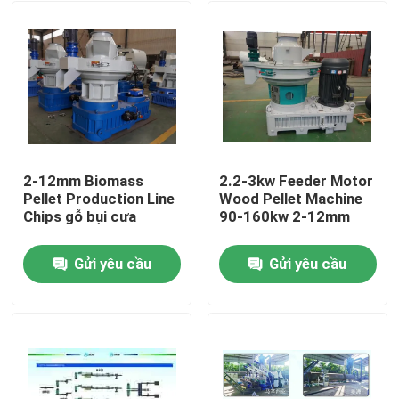
2-12mm Biomass
2.2-3kw Feeder Motor
Pellet Production Line
Wood Pellet Machine
Chips gỗ bụi cưa
90-160kw 2-12mm
Gửi yêu cầu
Gửi yêu cầu
Nhà
Sản phẩm
video