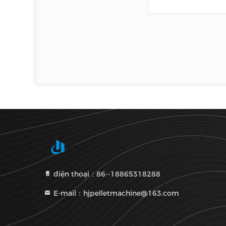
điện thoại：86--18865318288
E-mail：hjpelletmachine@163.com