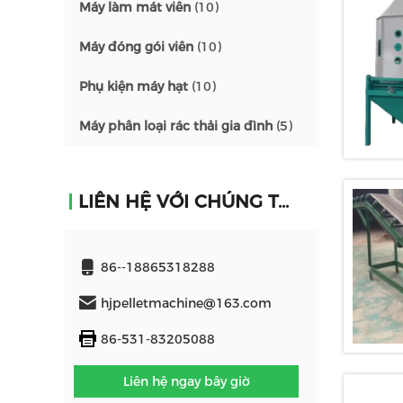
Máy làm mát viên
(10)
Máy đóng gói viên
(10)
Phụ kiện máy hạt
(10)
Máy phân loại rác thải gia đình
(5)
LIÊN HỆ VỚI CHÚNG TÔI
86--18865318288
hjpelletmachine@163.com
86-531-83205088
Liên hệ ngay bây giờ